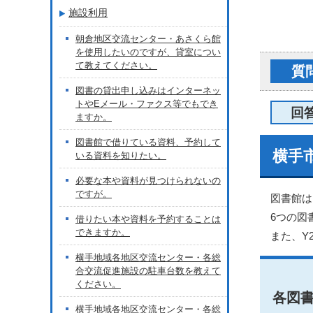
施設利用
朝倉地区交流センター・あさくら館
を使用したいのですが、貸室につい
て教えてください。
質
図書の貸出申し込みはインターネッ
トやEメール・ファクス等でもでき
回
ますか。
図書館で借りている資料、予約して
横手
いる資料を知りたい。
必要な本や資料が見つけられないの
ですが。
図書館は
6つの図
借りたい本や資料を予約することは
できますか。
また、Y
横手地域各地区交流センター・各総
合交流促進施設の駐車台数を教えて
ください。
各図
横手地域各地区交流センター・各総