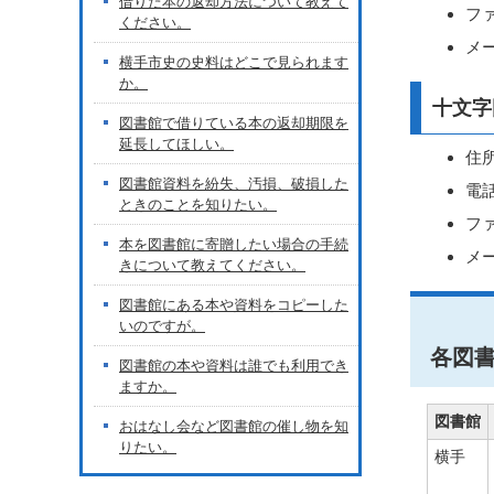
借りた本の返却方法について教えて
ファ
ください。
メール
横手市史の史料はどこで見られます
か。
十文字
図書館で借りている本の返却期限を
延長してほしい。
住所
図書館資料を紛失、汚損、破損した
電話
ときのことを知りたい。
ファ
本を図書館に寄贈したい場合の手続
メール
きについて教えてください。
図書館にある本や資料をコピーした
いのですが。
各図
図書館の本や資料は誰でも利用でき
ますか。
図書館
おはなし会など図書館の催し物を知
りたい。
横手