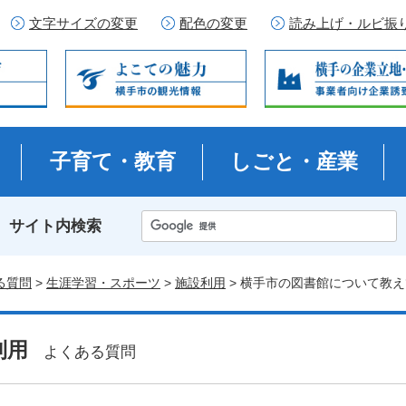
文字サイズの変更
配色の変更
読み上げ・ルビ振
子育て・教育
しごと・産業
サイト内検索
る質問
>
生涯学習・スポーツ
>
施設利用
> 横手市の図書館について教
利用
よくある質問