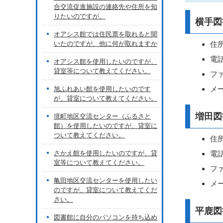
合交流促進施設の連絡先や住所を知
りたいのですが。
横手図
オアシス館では住民票を取れると聞
いたのですが、他に何が取れますか
住所
電話
オアシス館を使用したいのですが、
貸室等について教えてください。
ファ
メール
旭ふれあい館を使用したいのです
が、貸室について教えてください。
増田図
境町地区交流センター（ふるさと
館）を使用したいのですが、貸室に
ついて教えてください。
住所
さかえ館を使用したいのですが、貸
電話
室等について教えてください。
ファ
亀田地区交流センターを使用したい
メール
のですが、貸室について教えてくだ
さい。
平鹿図
図書館に自分のパソコンを持ち込め