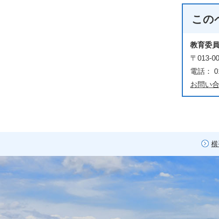
この
教育委
〒013
電話： 01
お問い
横