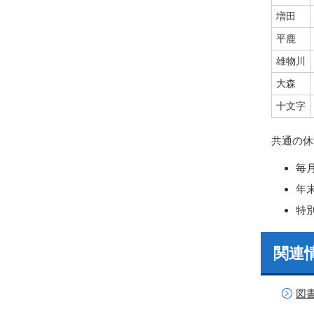
増田
平鹿
雄物川
大森
十文字
共通の休
毎
年末
特
関連
図