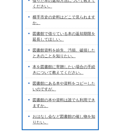
借りた本の返却方法について教えて
ください。
横手市史の史料はどこで見られます
か。
図書館で借りている本の返却期限を
延長してほしい。
図書館資料を紛失、汚損、破損した
ときのことを知りたい。
本を図書館に寄贈したい場合の手続
きについて教えてください。
図書館にある本や資料をコピーした
いのですが。
図書館の本や資料は誰でも利用でき
ますか。
おはなし会など図書館の催し物を知
りたい。