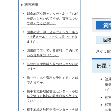
施設利用
朝倉地区交流センター・あさくら館
を使用したいのですが、貸室につい
て教えてください。
質
図書の貸出申し込みはインターネッ
トやEメール・ファクス等でもでき
回
ますか。
図書館で借りている資料、予約して
さかえ館
いる資料を知りたい。
必要な本や資料が見つけられないの
部屋
ですが。
借りたい本や資料を予約することは
健
できますか。
※
ハ
横手地域各地区交流センター・各総
合交流促進施設の駐車台数を教えて
和室
ください。
和室
横手地域各地区交流センター・各総
※