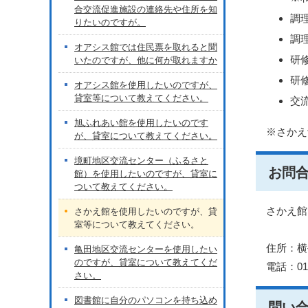
合交流促進施設の連絡先や住所を知
調
りたいのですが。
調
オアシス館では住民票を取れると聞
研
いたのですが、他に何が取れますか
研修
オアシス館を使用したいのですが、
貸室等について教えてください。
交流
旭ふれあい館を使用したいのです
※さかえ
が、貸室について教えてください。
境町地区交流センター（ふるさと
お問
館）を使用したいのですが、貸室に
ついて教えてください。
さかえ館
さかえ館を使用したいのですが、貸
室等について教えてください。
住所：横
亀田地区交流センターを使用したい
のですが、貸室について教えてくだ
電話：018
さい。
図書館に自分のパソコンを持ち込め
問い