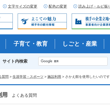
文字サイズの変更
配色の変更
読み上げ・ルビ振
子育て・教育
しごと・産業
サイト内検索
る質問
>
生涯学習・スポーツ
>
施設利用
> さかえ館を使用したいので
利用
よくある質問