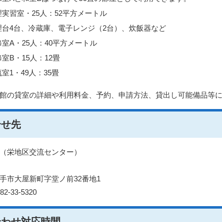
理実習室・25人：52平方メートル
理台4台、冷蔵庫、電子レンジ（2台）、炊飯器など
修室A・25人：40平方メートル
室B・15人：12畳
室1・49人：35畳
館の貸室の詳細や利用料金、予約、申請方法、貸出し可能備品等
合せ先
（栄地区交流センター）
手市大屋新町字堂ノ前32番地1
2-33‐5320
合わせ対応時間