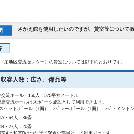
さかえ館を使用したいのですが、貸室等について
問
答
（栄地区交流センター）の貸室については以下のとおりです。
・収容人数：広さ、備品等
康交流ホール・150人：575平方メートル
健康交流ホールはスホﾟーツ施設として利用できます。
ﾞスケットホﾞール（1面）、ハﾞレーホﾞール（1面）、ハﾞトミント
A・54人：36畳
B・27人：20畳
和室Aと和室Bはつなげて56畳の部屋として利用できます。