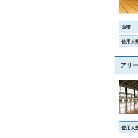
面積
使用人
アリ
使用人