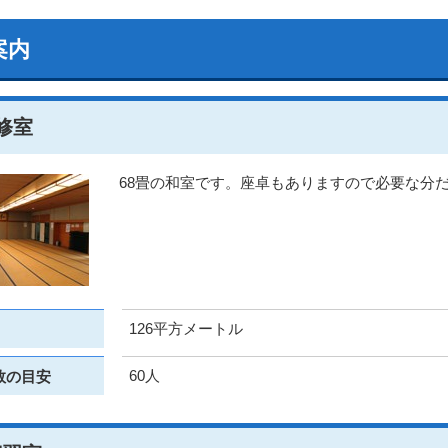
案内
修室
68畳の和室です。座卓もありますので必要な分
126平方メートル
60人
数の目安