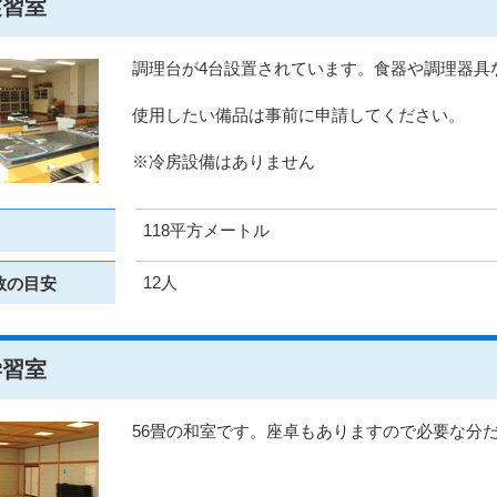
実習室
調理台が4台設置されています。食器や調理器具
使用したい備品は事前に申請してください。
※冷房設備はありません
118平方メートル
12人
数の目安
学習室
56畳の和室です。座卓もありますので必要な分