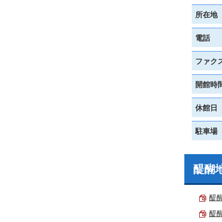
所在地
電話
ファク
開館時
休館日
駐車場
醍醐
醍醐
醍醐