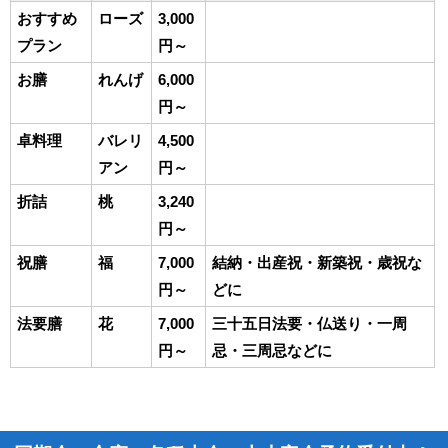
おすすめ
ローズ
3,000
プラン
円～
お膳
れんげ
6,000
円～
卓料理
バレリ
4,500
アン
円～
折詰
桃
3,240
円～
祝膳
福
7,000
結納・出産祝・新築祝・歳祝な
円～
どに
法要膳
花
7,000
三十五日法要・仏送り・一周
円～
忌・三周忌などに