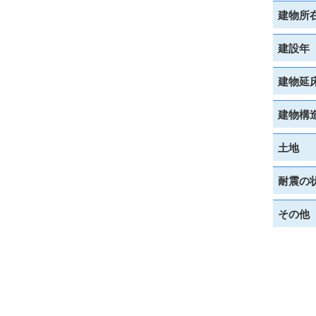
建物所
建設年
建物延
建物構
土地
耐震の
その他