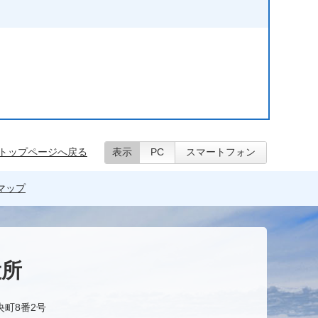
トップページへ戻る
表示
PC
スマートフォン
マップ
役所
央町8番2号