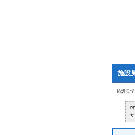
施設
施設見学
P
サ