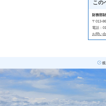
この
財務部
〒013
電話：018
お問い
横