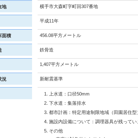
横手市大森町字町回307番地
在地
平成11年
456.08平方メートル
床面積
鉄骨造
造
1,407平方メートル
新耐震基準
状況
上水道：口径50mm
下水道：集落排水
都市計画：特定用途制限地域（田園居住型
施設内設備について：調理器具が残ってい
その他