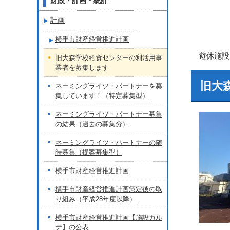
財政・計画・統計
計画
横手市財産経営推進計画
遊休施設
旧大森学校給食センターの利活用事
業者を募集します
旧大
ネーミングライツ・パートナーを募
集しています！（特定募集型）
ネーミングライツ・パートナー募集
の結果（過去の募集分）
ネーミングライツ・パートナーの随
時募集（提案募集型）
横手市財産経営推進計画
横手市財産経営推進計画策定後の取
り組み（平成28年度以降）
横手市財産経営推進計画【施設カル
テ】の公表