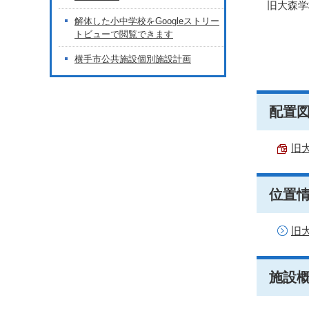
旧大森学
解体した小中学校をGoogleストリー
トビューで閲覧できます
横手市公共施設個別施設計画
配置
旧大
位置
旧
施設