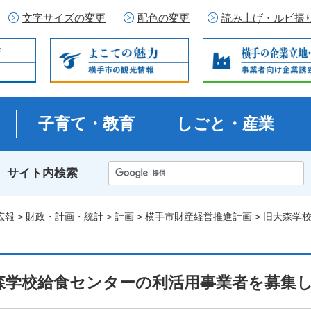
文字サイズの変更
配色の変更
読み上げ・ルビ振
子育て・教育
しごと・産業
サイト内検索
広報
>
財政・計画・統計
>
計画
>
横手市財産経営推進計画
> 旧大森学
森学校給食センターの利活用事業者を募集