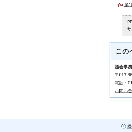
第1
P
サ
この
議会事
〒013
電話：018
お問い
横