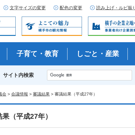
文字サイズの変更
配色の変更
読み上げ・ルビ振
子育て・教育
しごと・産業
サイト内検索
議会
>
会議情報
>
審議結果
> 審議結果（平成27年）
結果（平成27年）