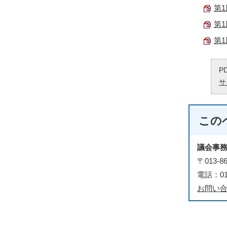
第1
第1
第1
P
サ
この
議会事
〒013
電話：018
お問い