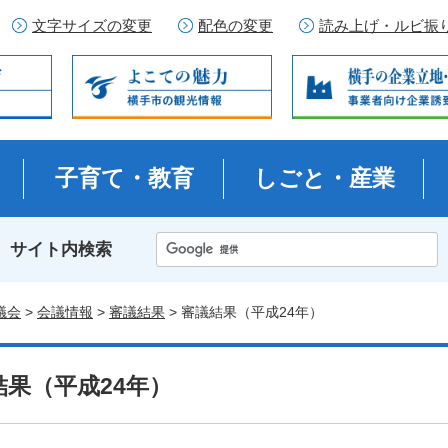
文字サイズの変更
配色の変更
読み上げ・ルビ振
子育て・教育
しごと・産業
サイト内検索
議会
>
会議情報
>
審議結果
> 審議結果（平成24年）
結果（平成24年）