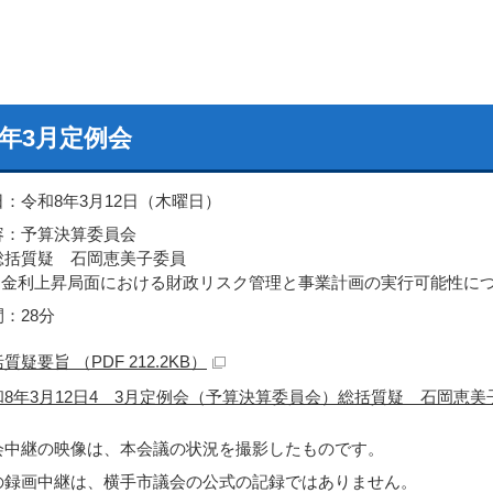
8年3月定例会
日：令和8年3月12日（木曜日）
容：予算決算委員会
括質疑 石岡恵美子委員
.金利上昇局面における財政リスク管理と事業計画の実行可能性に
：28分
質疑要旨 （PDF 212.2KB）
和8年3月12日4 3月定例会（予算決算委員会）総括質疑 石岡恵美
会中継の映像は、本会議の状況を撮影したものです。
の録画中継は、横手市議会の公式の記録ではありません。