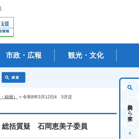
り
市政・広報
観光・文化
継・録画）
> 令和8年3月12日4 3月定
目的から探す
会）総括質疑 石岡恵美子委員