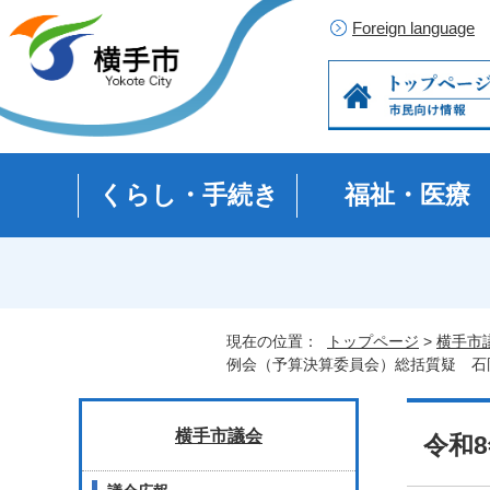
Foreign language
くらし・手続き
福祉・医療
現在の位置：
トップページ
>
横手市
例会（予算決算委員会）総括質疑 石
横手市議会
令和