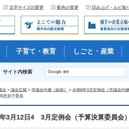
文字サイズの変更
配色の変更
読み上げ・ルビ振
子育て・教育
しごと・産業
サイト内検索
議会
>
議会広報
>
市議会中継（録画）
>
令和8年3月定例会（市議会中
岡恵美子委員
8年3月12日4 3月定例会（予算決算委員