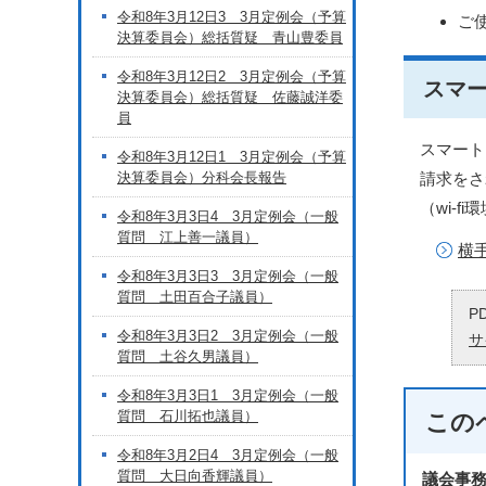
令和8年3月12日3 3月定例会（予算
ご
決算委員会）総括質疑 青山豊委員
令和8年3月12日2 3月定例会（予算
スマ
決算委員会）総括質疑 佐藤誠洋委
員
スマート
令和8年3月12日1 3月定例会（予算
決算委員会）分科会長報告
請求をさ
（wi-
令和8年3月3日4 3月定例会（一般
質問 江上善一議員）
横
令和8年3月3日3 3月定例会（一般
質問 土田百合子議員）
P
令和8年3月3日2 3月定例会（一般
サ
質問 土谷久男議員）
令和8年3月3日1 3月定例会（一般
質問 石川拓也議員）
この
令和8年3月2日4 3月定例会（一般
質問 大日向香輝議員）
議会事