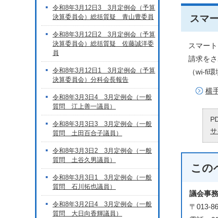
令和8年3月12日3 3月定例会（予算
決算委員会）総括質疑 青山豊委員
スマ
令和8年3月12日2 3月定例会（予算
決算委員会）総括質疑 佐藤誠洋委
スマート
員
請求をさ
令和8年3月12日1 3月定例会（予算
（wi-
決算委員会）分科会長報告
横
令和8年3月3日4 3月定例会（一般
質問 江上善一議員）
P
令和8年3月3日3 3月定例会（一般
サ
質問 土田百合子議員）
令和8年3月3日2 3月定例会（一般
質問 土谷久男議員）
この
令和8年3月3日1 3月定例会（一般
質問 石川拓也議員）
議会事
令和8年3月2日4 3月定例会（一般
〒013
質問 大日向香輝議員）