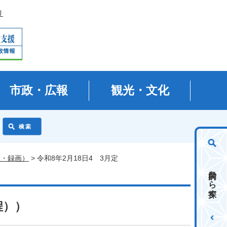
り
市政・広報
観光・文化
継・録画）
> 令和8年2月18日4 3月定
目的から探す
程））