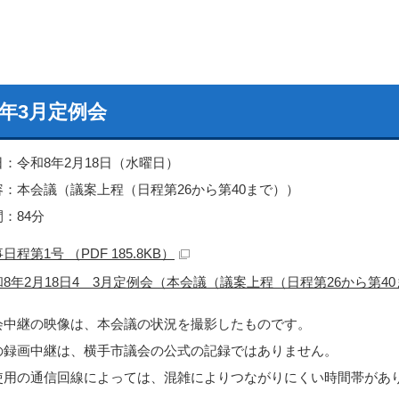
8年3月定例会
日：令和8年2月18日（水曜日）
容：本会議（議案上程（日程第26から第40まで））
：84分
日程第1号 （PDF 185.8KB）
和8年2月18日4 3月定例会（本会議（議案上程（日程第26から第4
会中継の映像は、本会議の状況を撮影したものです。
の録画中継は、横手市議会の公式の記録ではありません。
使用の通信回線によっては、混雑によりつながりにくい時間帯があ