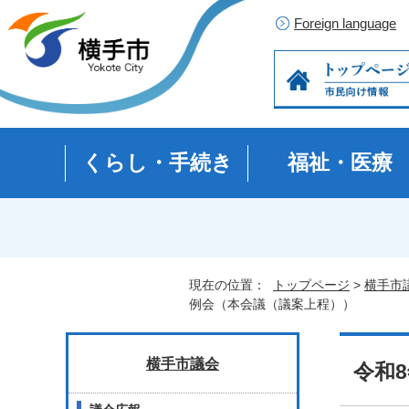
Foreign language
くらし・手続き
福祉・医療
現在の位置：
トップページ
>
横手市
例会（本会議（議案上程））
横手市議会
令和