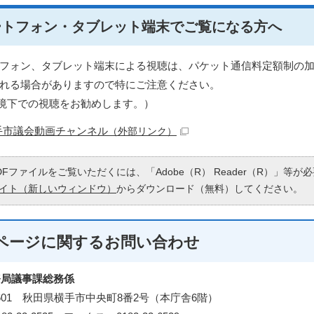
ートフォン・タブレット端末でご覧になる方へ
フォン、タブレット端末による視聴は、パケット通信料定額制の
れる場合がありますので特にご注意ください。
fi環境下での視聴をお勧めします。）
手市議会動画チャンネル
（外部リンク）
DFファイルをご覧いただくには、「Adobe（R） Reader（R）」等
イト（新しいウィンドウ）
からダウンロード（無料）してください。
ページに関する
お問い合わせ
務局議事課総務係
-8601 秋田県横手市中央町8番2号（本庁舎6階）