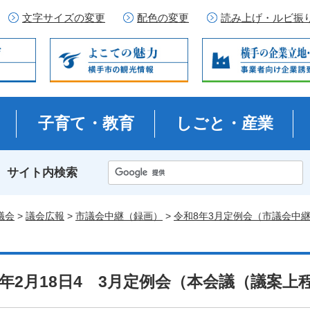
文字サイズの変更
配色の変更
読み上げ・ルビ振
子育て・教育
しごと・産業
サイト内検索
議会
>
議会広報
>
市議会中継（録画）
>
令和8年3月定例会（市議会中
8年2月18日4 3月定例会（本会議（議案上