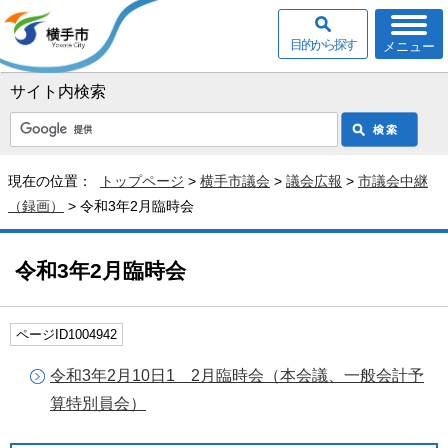
目的から探す
メニュー
サイト内検索
現在の位置：
トップページ
>
横手市議会
>
議会広報
>
市議会中継
（録画）
> 令和3年2月臨時会
令和3年2月臨時会
ページID1004942
令和3年2月10日1 2月臨時会（本会議、一般会計予
算特別員会）