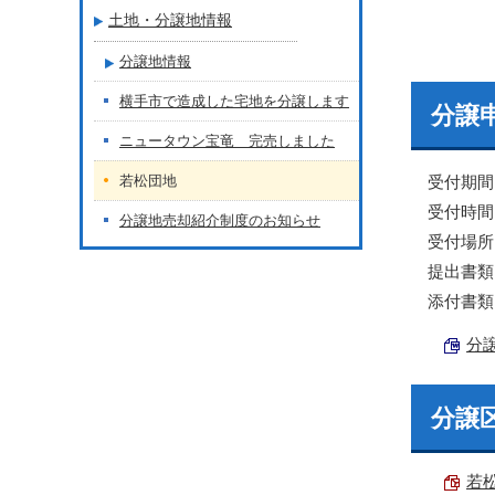
土地・分譲地情報
分譲地情報
横手市で造成した宅地を分譲します
分譲
ニュータウン宝竜 完売しました
若松団地
受付期
受付時間
分譲地売却紹介制度のお知らせ
受付場所
提出書
添付書
分譲
分譲
若松