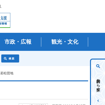
り
市政・広報
観光・文化
 若松団地
目的から探す