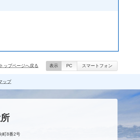
トップページへ戻る
表示
PC
スマートフォン
マップ
役所
央町8番2号