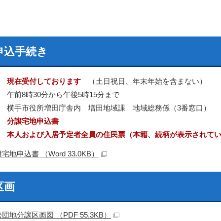
申込手続き
間
現在受付しております
（土日祝日、年末年始を含まない）
 午前8時30分から午後5時15分まで
 横手市役所増田庁舎内 増田地域課 地域総務係（3番窓口）
類
分譲宅地申込書
類
本人および入居予定者全員の住民票（本籍、続柄が表示されて
宅地申込書 （Word 33.0KB）
区画
団地分譲区画図 （PDF 55.3KB）