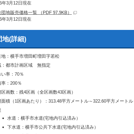
26年3月12日現在
団地販売価格一覧 （PDF 97.9KB）
26年3月12日現在
地(詳細)
在地：横手市増田町増田字若松
域：都市計画区域 無指定
ぺい率：70％
率：200％
譲区画数：残4区画（全区画数43区画）
面積（1区画あたり）：313.48平方メートル～322.60平方メートル（9
設
水道：横手市水道(宅地内引込済み）
下水道：横手市公共下水道(宅地内引込済み）