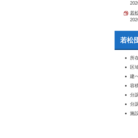
20
若松
20
若松団
所
区
建
容積
分
分譲
施