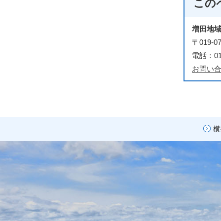
この
増田地
〒019
電話：018
お問い
横