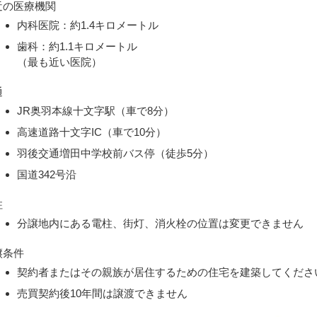
近の医療機関
内科医院：約1.4キロメートル
歯科：約1.1キロメートル
（最も近い医院）
通
JR奥羽本線十文字駅（車で8分）
高速道路十文字IC（車で10分）
羽後交通増田中学校前バス停（徒歩5分）
国道342号沿
柱
分譲地内にある電柱、街灯、消火栓の位置は変更できません
譲条件
契約者またはその親族が居住するための住宅を建築してくださ
売買契約後10年間は譲渡できません