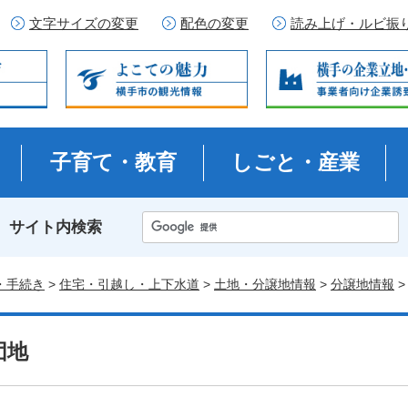
文字サイズの変更
配色の変更
読み上げ・ルビ振
子育て・教育
しごと・産業
サイト内検索
・手続き
>
住宅・引越し・上下水道
>
土地・分譲地情報
>
分譲地情報
>
団地