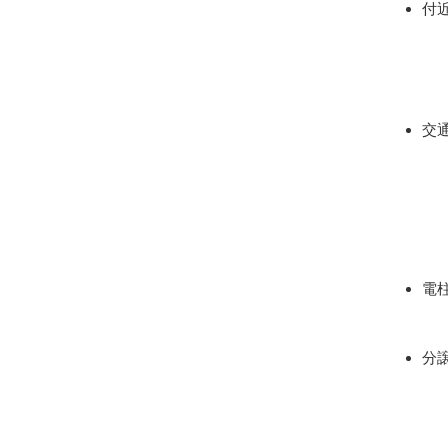
付
交
電
分