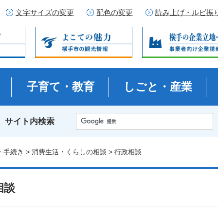
文字サイズの変更
配色の変更
読み上げ・ルビ振
子育て・教育
しごと・産業
サイト内検索
・手続き
>
消費生活・くらしの相談
> 行政相談
相談