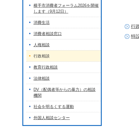
横手市消費者フォーラム2026を開催
します（9月12日）
消費生活
行
消費者相談窓口
特
人権相談
行政相談
教育行政相談
法律相談
DV（配偶者等からの暴力）の相談
機関
社会を明るくする運動
外国人相談センター