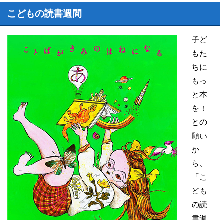
こどもの読書週間
子ど
もた
ちに
もっ
と本
を！
との
願い
か
ら、
「こ
ども
の読
書週