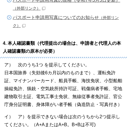
パスポート申請用写真の規格（令和7年3月3日更新）
（外部リンク）
パスポート申請用写真についてのお知らせ
（外部リン
ク）
4. 本人確認書類（代理提出の場合は、申請者と代理人の本
人確認書類の原本が必要）
ア） 次のうち1つ を提示してください。
日本国旅券（失効後6カ月以内のものまで）、運転免許
証、マイナンバーカード、船員手帳、海技免状、小型船舶
操縦免許、猟銃・空気銃所持許可証、戦傷病者手帳、宅地
建物取引士証、電気工事士免状、無線従事者免許証、官公
庁身分証明書、身体障がい者手帳（偽造防止・写真付き）
イ） ア）を提示できない場合は次のうちから2つ提示し
てください。（A+AまたはA+B。B+Bは不可)