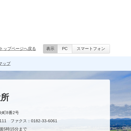
トップページへ戻る
表示
PC
スマートフォン
マップ
役所
央町8番2号
11 ファクス：0182-33-6061
後5時15分まで