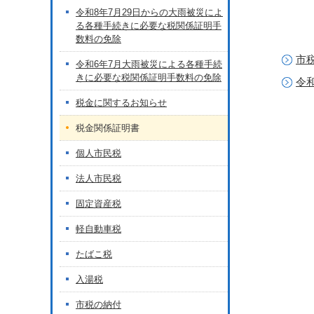
令和8年7月29日からの大雨被災によ
る各種手続きに必要な税関係証明手
数料の免除
市
令和6年7月大雨被災による各種手続
きに必要な税関係証明手数料の免除
令
税金に関するお知らせ
税金関係証明書
個人市民税
法人市民税
固定資産税
軽自動車税
たばこ税
入湯税
市税の納付