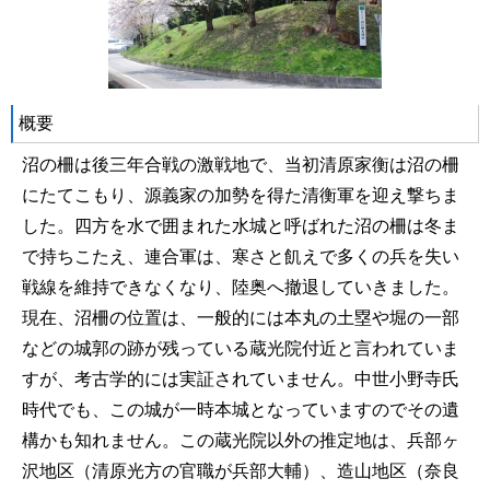
概要
沼の柵は後三年合戦の激戦地で、当初清原家衡は沼の柵
にたてこもり、源義家の加勢を得た清衡軍を迎え撃ちま
した。四方を水で囲まれた水城と呼ばれた沼の柵は冬ま
で持ちこたえ、連合軍は、寒さと飢えで多くの兵を失い
戦線を維持できなくなり、陸奥へ撤退していきました。
現在、沼柵の位置は、一般的には本丸の土塁や堀の一部
などの城郭の跡が残っている蔵光院付近と言われていま
すが、考古学的には実証されていません。中世小野寺氏
時代でも、この城が一時本城となっていますのでその遺
構かも知れません。この蔵光院以外の推定地は、兵部ヶ
沢地区（清原光方の官職が兵部大輔）、造山地区（奈良