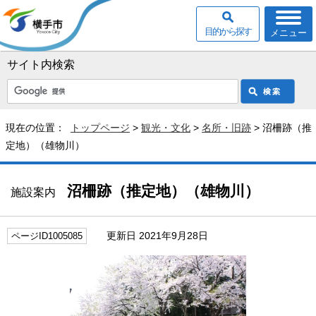
目的から探す
メニュー
サイト内検索
現在の位置：
トップページ
>
観光・文化
>
名所・旧跡
> 沼柵跡（推
定地）（雄物川）
沼柵跡（推定地）（雄物川）
施設案内
更新日 2021年9月28日
ページID1005085