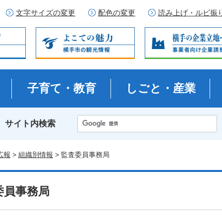
文字サイズの変更
配色の変更
読み上げ・ルビ振
子育て・教育
しごと・産業
サイト内検索
広報
>
組織別情報
> 監査委員事務局
委員事務局