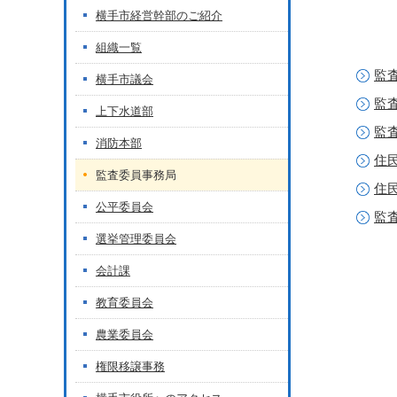
横手市経営幹部のご紹介
組織一覧
監
横手市議会
監
上下水道部
監
消防本部
住
監査委員事務局
住
公平委員会
監
選挙管理委員会
会計課
教育委員会
農業委員会
権限移譲事務