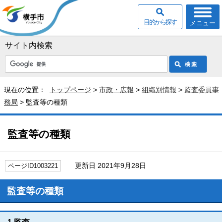
目的から探す
メニュー
サイト内検索
現在の位置：
トップページ
>
市政・広報
>
組織別情報
>
監査委員事
務局
> 監査等の種類
監査等の種類
更新日 2021年9月28日
ページID1003221
監査等の種類