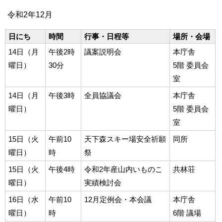
令和2年12月
日にち
時間
行事・日程等
場所・会場
14日（月
午後2時
議案説明会
本庁舎
曜日）
30分
5階 委員会
室
14日（月
午後3時
全員協議会
本庁舎
曜日）
5階 委員会
室
15日（火
午前10
天下森スキー場安全祈願
同所
曜日）
時
祭
15日（火
午後4時
令和2年産山内いものこ
共林荘
曜日）
実績検討会
16日（水
午前10
12月定例会・本会議
本庁舎
曜日）
時
6階 議場