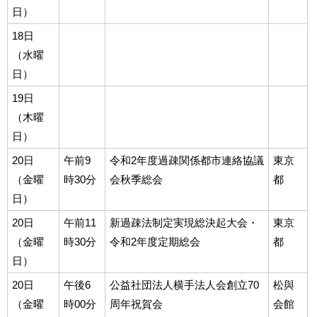
日）
18日
（水曜
日）
19日
（木曜
日）
20日
午前9
令和2年度過疎関係都市連絡協議
東京
（金曜
時30分
会秋季総会
都
日）
20日
午前11
新過疎法制定実現総決起大会・
東京
（金曜
時30分
令和2年度定期総会
都
日）
20日
午後6
公益社団法人横手法人会創立70
松與
（金曜
時00分
周年祝賀会
会館