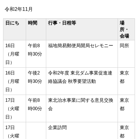
令和2年11月
日にち
時間
行事・日程等
場
所・
会場
16日
午前8
福地簡易郵便局開局セレモニー
同所
（月曜
時30分
日）
16日
午後2
令和2年度 東北ダム事業促進連
東京
（月曜
時30分
絡協議会 秋季要望活動
都
日）
17日
午前8
東北治水事業に関する意見交換
東京
（火曜
時00分
会
都
日）
17日
企業訪問
東京
（火曜
都