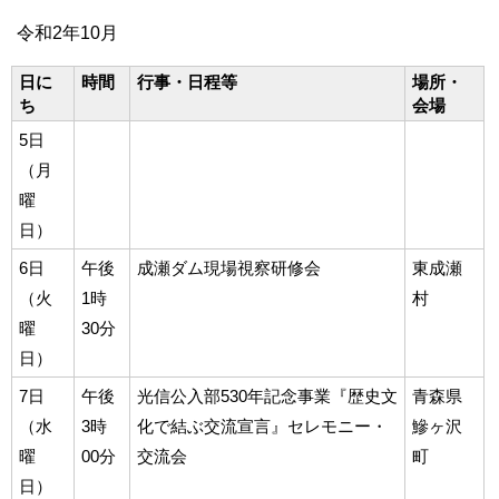
令和2年10月
日に
時間
行事・日程等
場所・
ち
会場
5日
（月
曜
日）
6日
午後
成瀬ダム現場視察研修会
東成瀬
（火
1時
村
曜
30分
日）
7日
午後
光信公入部530年記念事業『歴史文
青森県
（水
3時
化で結ぶ交流宣言』セレモニー・
鰺ヶ沢
曜
00分
交流会
町
日）