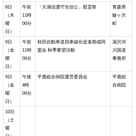
8日
午前
「大浦信濃守光信公」慰霊祭
青森県
（木
11時
鰺ヶ沢
曜
00分
町
日）
9日
午前
秋田自動車道四車線化促進期成同
湯沢河
（金
11時
盟会 秋季要望活動
川国道
曜
00分
事務所
日）
9日
午後
平鹿総合病院運営委員会
平鹿総
（金
4時
合病院
曜
00分
日）
10日
（土
曜