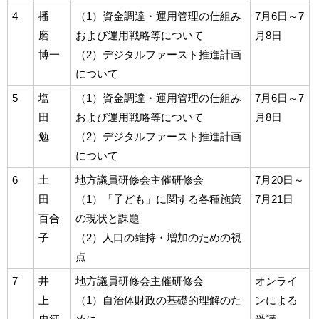
4
播
（1）資金調達・運用管理の仕組み
7月6日～7
磨
および運用戦略等について
月8日
博一
（2）デジタルファースト推進計画
について
5
塩
（1）資金調達・運用管理の仕組み
7月6日～7
田
および運用戦略等について
月8日
勉
（2）デジタルファースト推進計画
について
6
土
地方議員研修会主催研修会
7月20日～
田
（1）「子ども」に関する各種施策
7月21日
百合
の現状と課題
子
（2）人口の維持・増加のための視
点
7
井
地方議員研修会主催研修会
オンライ
上
（1）自治体財政の基礎的理解のた
ンによる