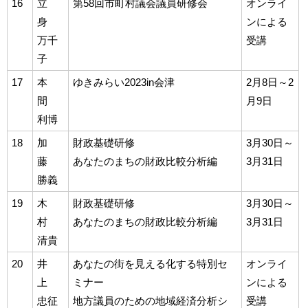
16
立
第58回市町村議会議員研修会
オンライ
身
ンによる
万千
受講
子
17
本
ゆきみらい2023in会津
2月8日～2
間
月9日
利博
18
加
財政基礎研修
3月30日～
藤
あなたのまちの財政比較分析編
3月31日
勝義
19
木
財政基礎研修
3月30日～
村
あなたのまちの財政比較分析編
3月31日
清貴
20
井
あなたの街を見える化する特別セ
オンライ
上
ミナー
ンによる
忠征
地方議員のための地域経済分析シ
受講