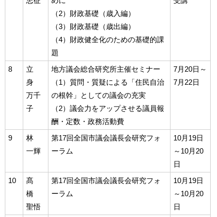
忠征
めに
受講
（2）財政基礎（歳入編）
（3）財政基礎（歳出編）
（4）財政健全化のための基礎的課
題
8
立
地方議会総合研究所主催セミナー
7月20日～
身
（1）質問・質疑による「住民自治
7月22日
万千
の根幹」としての議会の充実
子
（2）議会力をアップさせる議員報
酬・定数・政務活動費
9
林
第17回全国市議会議長会研究フォ
10月19日
一輝
ーラム
～10月20
日
10
髙
第17回全国市議会議長会研究フォ
10月19日
橋
ーラム
～10月20
聖悟
日