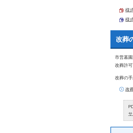
様式
様式
改葬
市営墓園
改葬許可
改葬の手
改
P
サ