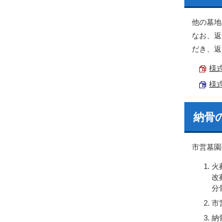
他の墓地
なお、返
だき、返
様式
様式
納骨
市営墓園
火
改
分
市
納