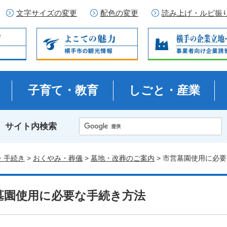
文字サイズの変更
配色の変更
読み上げ・ルビ振
子育て・教育
しごと・産業
サイト内検索
・手続き
>
おくやみ・葬儀
>
墓地・改葬のご案内
> 市営墓園使用に必
墓園使用に必要な手続き方法