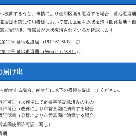
へ改葬するなど、事情により使用区画を返還する場合、墓地返還
還届提出前に使用者様において使用区画を原状復帰（園路墓地・
還届受理後、市職員が原状復帰されているか確認します。
第12号 墓地返還届 （PDF 61.6KB）
第12号 墓地返還届 （Word 17.7KB）
の届け出
へ納骨する場合、納骨前に以下の書類を提出してください。
葬許可証（火葬場にて必要事項記載済みのもの）
葬許可証（改葬により市営墓園に納骨する場合）
骨証明書（分骨により市営墓園に納骨する場合）
営墓園使用許可証（写し）
骨届