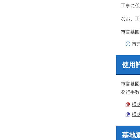
工事に係
なお、工
市営墓園
市
使用
市営墓園
発行手数
様式
様式
墓地