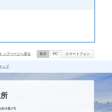
トップページへ戻る
表示
PC
スマートフォン
マップ
役所
央町8番2号