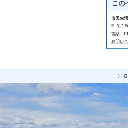
この
市民生
〒 01
電話：018
お問い
横