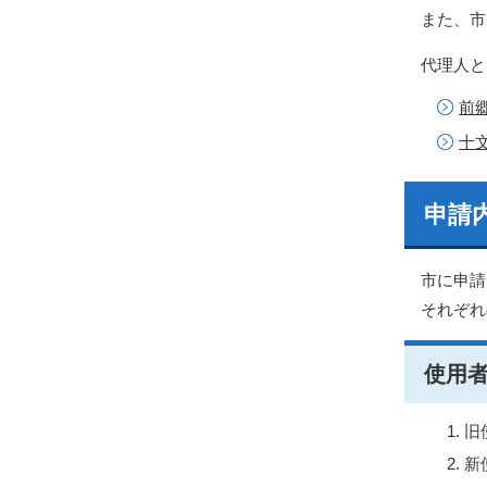
また、市
代理人と
前
十
申請
市に申請
それぞれ
使用
旧
新