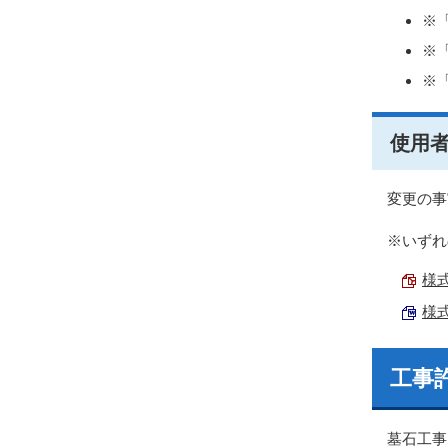
※
※
※
使用
変更の事
※いずれ
様式
様式
工事
墓石工事