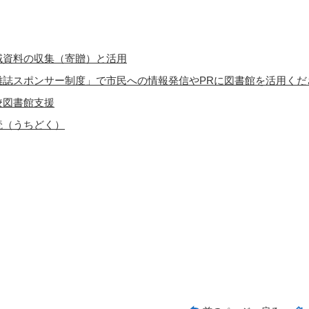
域資料の収集（寄贈）と活用
雑誌スポンサー制度」で市民への情報発信やPRに図書館を活用くだ
校図書館支援
読（うちどく）