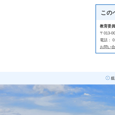
この
教育委
〒013
電話： 01
お問い
横