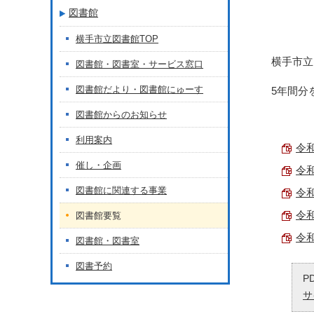
図書館
横手市立図書館TOP
横手市立
図書館・図書室・サービス窓口
図書館だより・図書館にゅーす
5年間分
図書館からのお知らせ
利用案内
令和
催し・企画
令和
図書館に関連する事業
令和
令和
図書館要覧
令和
図書館・図書室
図書予約
P
サ