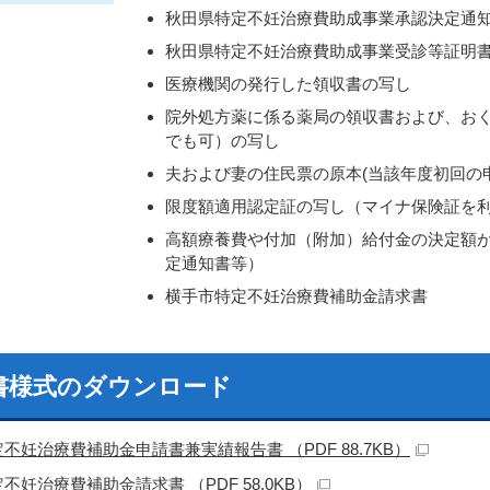
秋田県特定不妊治療費助成事業承認決定通
秋田県特定不妊治療費助成事業受診等証明
医療機関の発行した領収書の写し
院外処方薬に係る薬局の領収書および、お
でも可）の写し
夫および妻の住民票の原本(当該年度初回の
限度額適用認定証の写し（マイナ保険証を
高額療養費や付加（附加）給付金の決定額
定通知書等）
横手市特定不妊治療費補助金請求書
書様式のダウンロード
不妊治療費補助金申請書兼実績報告書 （PDF 88.7KB）
不妊治療費補助金請求書 （PDF 58.0KB）