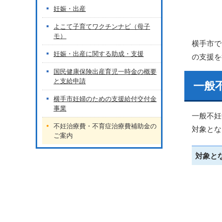
妊娠・出産
よこて子育てワクチンナビ（母子
モ）
横手市で
妊娠・出産に関する助成・支援
の支援を
国民健康保険出産育児一時金の概要
と支給申請
一般
横手市妊婦のための支援給付交付金
事業
一般不妊
不妊治療費・不育症治療費補助金の
対象とな
ご案内
対象と