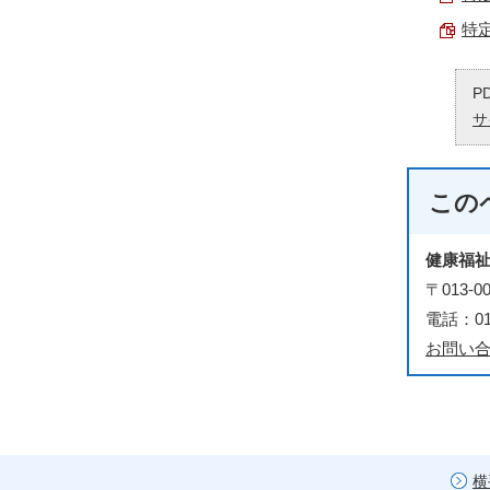
特定
P
サ
この
健康福
〒013-
電話：018
お問い
横