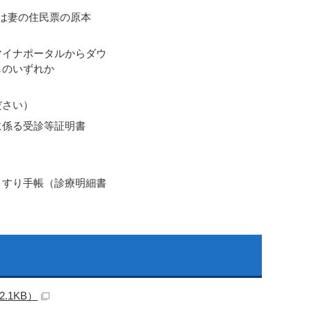
は妻の住民票の原本
マイナポータルからダウ
しのいずれか
ださい）
に係る受診等証明書
くすり手帳（診療明細書
.1KB）