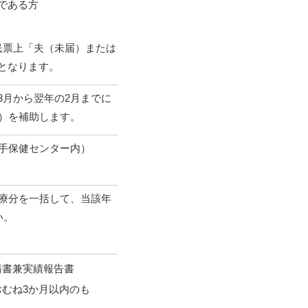
である方
民票上「夫（未届）または
となります。
3月から翌年の2月までに
円）を補助します。
横手保健センター内）
診療分を一括して、当該年
い。
請書兼実績報告書
むね3か月以内のも