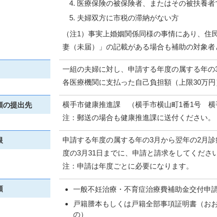
医療保険の被保険者、またはその被扶養者
夫婦双方に市税の滞納がない方
（注1）事実上婚姻関係同様の事情にあり、住
妻（未届）」の記載がある場合も補助の対象者
一組の夫婦に対し、申請する年度の属する年の
各医療機関に支払った自己負担額（上限30万
横手市健康推進課 （横手市横山町1番1号 
類の提出先
注：郵送の場合も健康推進課に送付ください。
申請する年度の属する年の3月から翌年の2月
限
度の3月31日までに、申請と請求をしてくださ
注：申請は年度ごとに必要になります。
類
一般不妊治療・不育症治療費補助金交付申
戸籍謄本もしくは戸籍全部事項証明書（おお
の）