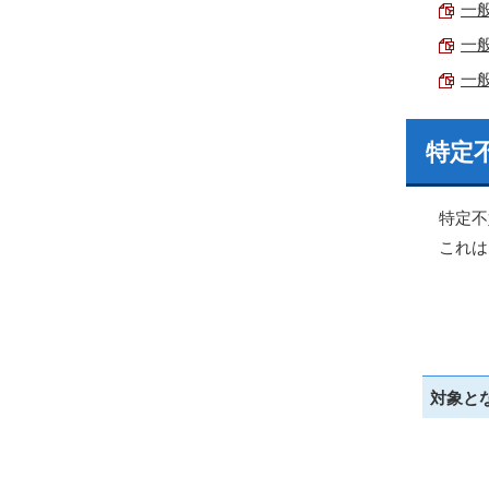
一般
一般
一般
特定
特定不
これは
対象と