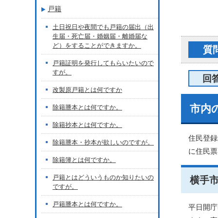
戸籍
土日祝日や夜間でも戸籍の届出（出
生届・死亡届・婚姻届・離婚届な
ど）をすることができますか。
質
戸籍証明を発行してもらいたいので
すが。
回
改製原戸籍とは何ですか
市内
除籍謄本とは何ですか。
除籍抄本とは何ですか。
住民登録
除籍謄本・抄本が欲しいのですが。
に住民票
除籍簿とは何ですか。
戸籍とはどういうものか知りたいの
横手
ですが。
戸籍謄本とは何ですか。
平日開庁