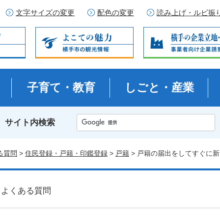
文字サイズの変更
配色の変更
読み上げ・ルビ振
子育て・教育
しごと・産業
サイト内検索
る質問
>
住民登録・戸籍・印鑑登録
>
戸籍
> 戸籍の届出をしてすぐに
よくある質問