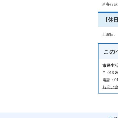
※各行政
【休
土曜日、
この
市民生
〒 01
電話：018
お問い