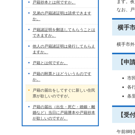
ます。夜
戸籍抄本とは何ですか。
なお、戸
兄弟の戸籍諸証明は請求できます
か。
横手
戸籍諸証明を郵送してもらうことは
できますか。
横手市外
他人の戸籍諸証明は発行してもらえ
ますか。
【申
戸籍とは何ですか。
戸籍の附票とはどういうものです
市
か。
各
戸籍の届出をしてすぐに新しい住民
条
票が欲しいのですが。
戸籍の届出（出生・死亡・婚姻・離
婚など）当日に戸籍謄本や戸籍抄本
【受
が欲しいのですが。
午前8時