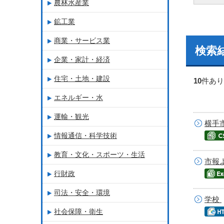
農林水産業
鉱工業
商業・サービス業
検索
企業・家計・経済
住宅・土地・建設
10
件あり
エネルギー・水
運輸・観光
横手
情報通信・科学技術
教育・文化・スポーツ・生活
市報
行財政
司法・安全・環境
学校
社会保障・衛生