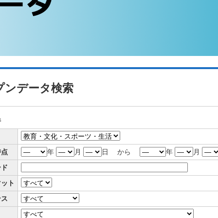
プンデータ検索
件
リ
時点
年
月
日 から
年
月
ード
マット
ンス