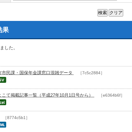
結果
ました。
市市民課・国保年金課窓口混雑データ
［7c5c2884］
よこて掲載記事一覧（平成27年10月1日号から）
［e6364b6f］
［8774c5b1］