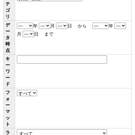
テ
ゴ
リ
デ
年
月
日 から
年
ー
月
日 まで
タ
時
点
キ
ー
ワ
ー
ド
フ
ォ
ー
マ
ッ
ト
ラ