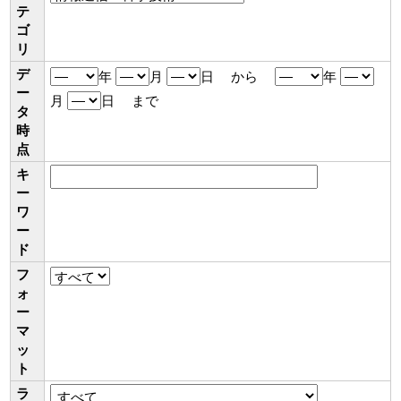
テ
ゴ
リ
デ
年
月
日 から
年
ー
月
日 まで
タ
時
点
キ
ー
ワ
ー
ド
フ
ォ
ー
マ
ッ
ト
ラ