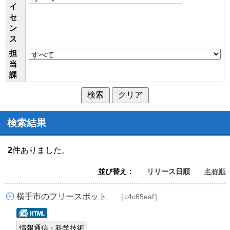
イ
セ
ン
ス
担
当
課
検索結果
2
件ありました。
並び替え：
リリース日順
名称順
横手市のフリースポット
［c4c65eaf］
情報通信・科学技術