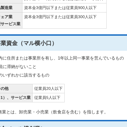
品製造業
資本金3億円以下または従業員900人以下
ウェア業
資本金3億円以下または従業員300人以下
理サービス業
事業資金（マル横小口）
内に住所または事業所を有し、1年以上同一事業を営んでいるもの
税に滞納がないこと
のいずれかに該当するもの
その他
従業員20人以下
1）
、サービス業
従業員5人以下
商業とは、卸売業・小売業（飲食店を含む）を指します。