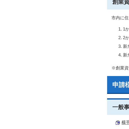
創業
市内に住
1
2
新
新
※創業資
申請
一般
横手