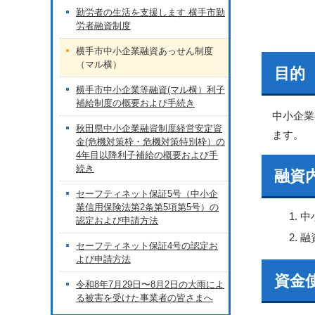
勤労者の生活を支援します 横手市勤
労者融資制度
横手市中小企業融資あっせん制度
（マル横）
目的
横手市中小企業等融資(マル横）利子
補給制度の概要および手続き
中小企業
秋田県中小企業融資制度経営安定資
ます。
金(危機対策枠・危機対策特別枠）の
4年目以降利子補給の概要および手
続き
融資
セーフティネット保証5号（中小企
業信用保険法第2条第5項第5号）の
中
認定および申請方法
融
セーフティネット保証4号の認定お
よび申請方法
資金
令和8年7月29日〜8月2日の大雨によ
る被害を受けた事業者の皆さまへ