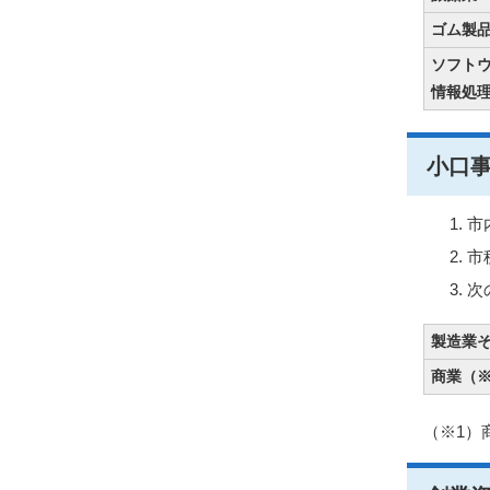
ゴム製
ソフト
情報処
小口
市
市
次
製造業
商業
（※
（※1）