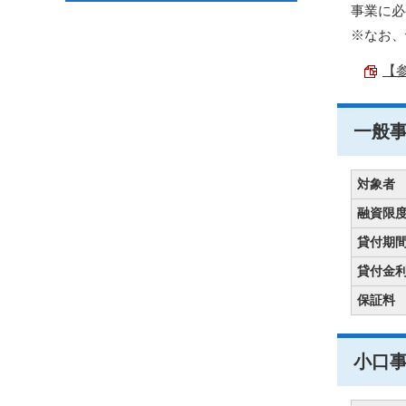
事業に必
※なお、
【参
一般
対象者
融資限
貸付期
貸付金
保証料
小口