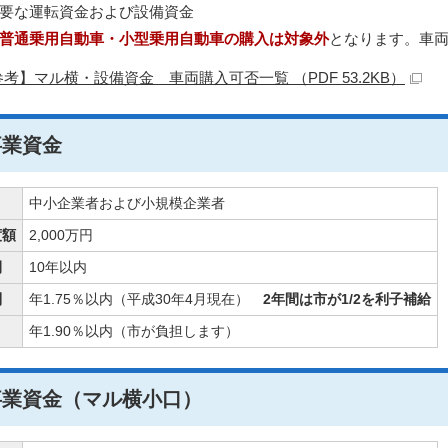
要な運転資金および設備資金
普通乗用自動車・小型乗用自動車の購入は対象外
となります。車
考】マル横・設備資金 車両購入可否一覧 （PDF 53.2KB）
事業資金
中小企業者および小規模企業者
度額
2,000万円
間
10年以内
利
年1.75％以内（平成30年4月現在）
2年間は市が1/2を利子補給
年1.90％以内（市が負担します）
事業資金（マル横小口）