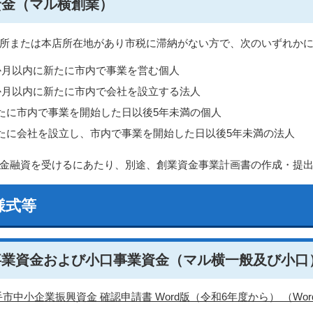
資金（マル横創業）
所または本店所在地があり市税に滞納がない方で、次のいずれか
か月以内に新たに市内で事業を営む個人
か月以内に新たに市内で会社を設立する法人
たに市内で事業を開始した日以後5年未満の個人
たに会社を設立し、市内で事業を開始した日以後5年未満の法人
金融資を受けるにあたり、別途、創業資金事業計画書の作成・提
様式等
事業資金および小口事業資金（マル横一般及び小口
市中小企業振興資金 確認申請書 Word版（令和6年度から） （Word 