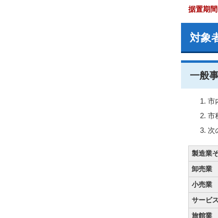
据置期間
対象
一般
市
市
次
製造業
卸売業
小売業
サービ
旅館業