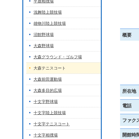
平鹿相撲場
浅舞陸上競技場
雄物川陸上競技場
沼館野球場
概要
大森野球場
大森グラウンド・ゴルフ場
大森テニスコート
大森前田運動場
大森多目的広場
所在地
十文字野球場
電話
十文字陸上競技場
ファク
十文字テニスコート
開館時
十文字相撲場