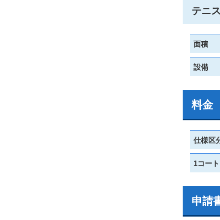
テニ
面積
設備
料金
仕様区
1コート
申請