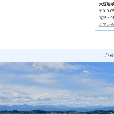
大森地
〒013
電話：018
お問い
横