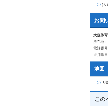
(
お問
大森体育
所在地：0
電話番号：0
※月曜日
地図
大
この