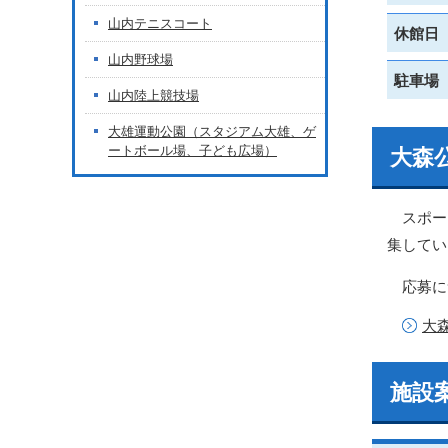
山内テニスコート
休館日
山内野球場
駐車場
山内陸上競技場
大雄運動公園（スタジアム大雄、ゲ
ートボール場、子ども広場）
大森
スポー
集してい
応募に
大
施設