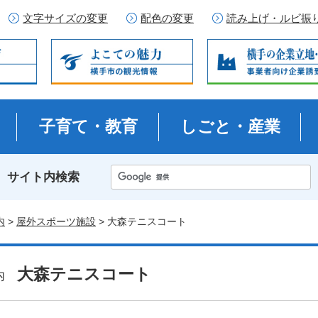
文字サイズの変更
配色の変更
読み上げ・ルビ振
子育て・教育
しごと・産業
サイト内検索
内
>
屋外スポーツ施設
> 大森テニスコート
大森テニスコート
案内