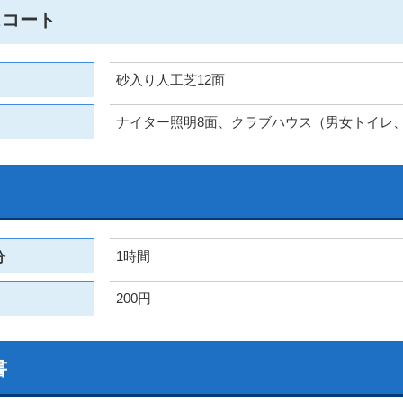
スコート
砂入り人工芝12面
ナイター照明8面、クラブハウス（男女トイレ
1時間
分
200円
書