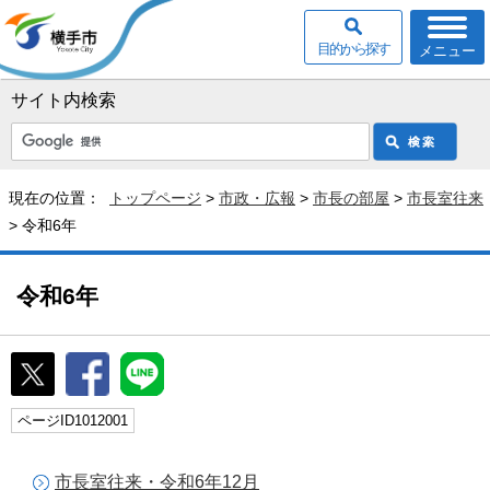
目的から探す
メニュー
サイト内検索
現在の位置：
トップページ
>
市政・広報
>
市長の部屋
>
市長室往来
> 令和6年
令和6年
ページID1012001
市長室往来・令和6年12月