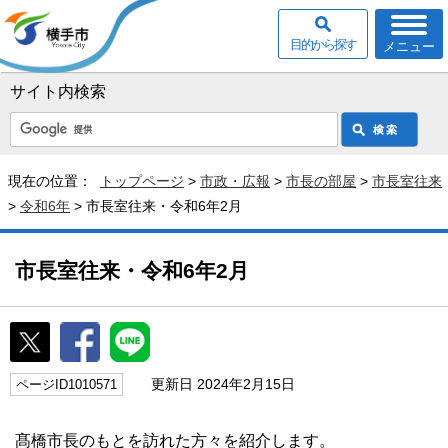
目的から探す
メニュー
サイト内検索
現在の位置：
トップページ
>
市政・広報
>
市長の部屋
>
市長室往来
>
令和6年
> 市長室往来・令和6年2月
市長室往来・令和6年2月
更新日 2024年2月15日
ページID1010571
髙橋市長のもとを訪れた方々を紹介します。