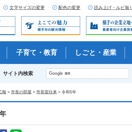
文字サイズの変更
配色の変更
読み上げ・ルビ振
子育て・教育
しごと・産業
サイト内検索
広報
>
市長の部屋
>
市長室往来
> 令和5年
5年