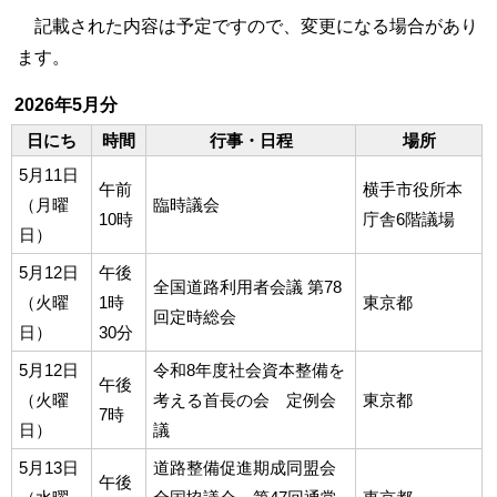
記載された内容は予定ですので、変更になる場合があり
ます。
2026年5月分
日にち
時間
行事・日程
場所
5月11日
午前
横手市役所本
（月曜
臨時議会
10時
庁舎6階議場
日）
5月12日
午後
全国道路利用者会議 第78
（火曜
1時
東京都
回定時総会
日）
30分
5月12日
令和8年度社会資本整備を
午後
（火曜
考える首長の会 定例会
東京都
7時
日）
議
5月13日
道路整備促進期成同盟会
午後