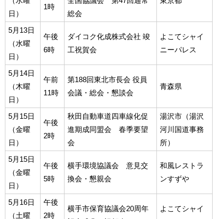
（水曜
全国協議会 第47回通常
東京都
1時
日）
総会
5月13日
午後
ダイコク化成株式会社 竣
よこてシャイ
（水曜
6時
工祝賀会
ニーパレス
日）
5月14日
午前
第188回東北市長会 役員
（木曜
青森県
11時
会議・総会・懇談会
日）
5月15日
秋田自動車道四車線化促
湯沢市（湯沢
午後
（金曜
進期成同盟会 春季要望
河川国道事務
2時
日）
会
所）
5月15日
午後
横手環境協議会 意見交
和風レストラ
（金曜
5時
換会・懇親会
ンすずや
日）
5月16日
午後
横手市保育協議会20周年
よこてシャイ
（土曜
2時