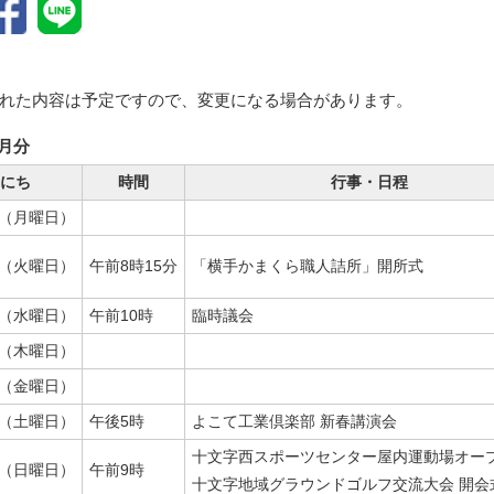
れた内容は予定ですので、変更になる場合があります。
1月分
にち
時間
行事・日程
日（月曜日）
日（火曜日）
午前8時15分
「横手かまくら職人詰所」開所式
日（水曜日）
午前10時
臨時議会
日（木曜日）
日（金曜日）
日（土曜日）
午後5時
よこて工業倶楽部 新春講演会
十文字西スポーツセンター屋内運動場オー
日（日曜日）
午前9時
十文字地域グラウンドゴルフ交流大会 開会