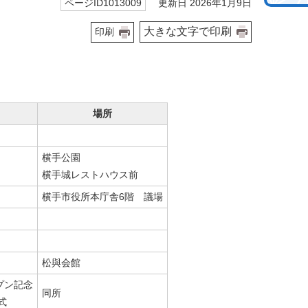
更新日 2026年1月9日
ページID1013009
大きな文字で印刷
印刷
場所
横手公園
横手城レストハウス前
横手市役所本庁舎6階 議場
松與会館
プン記念
同所
式