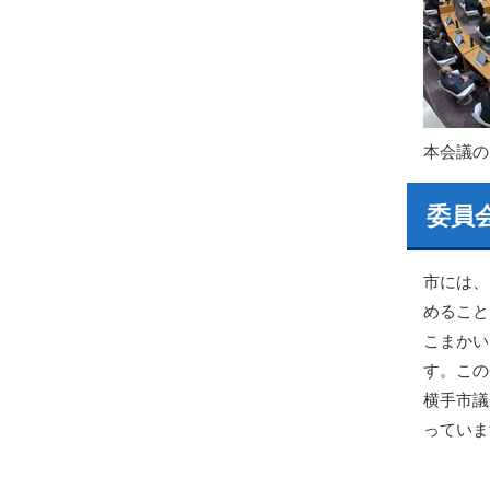
本会議の
委員
市には、
めること
こまかい
す。この
横手市議
っていま