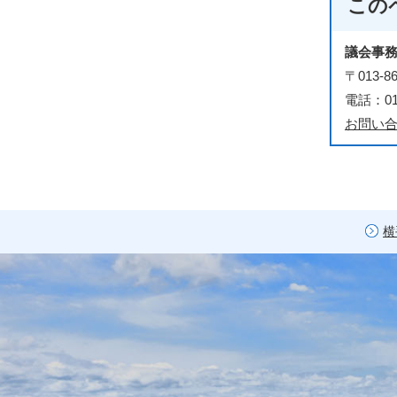
この
議会事
〒013
電話：018
お問い
横