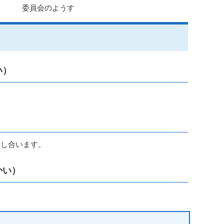
委員会のようす
い）
話し合います。
かい）