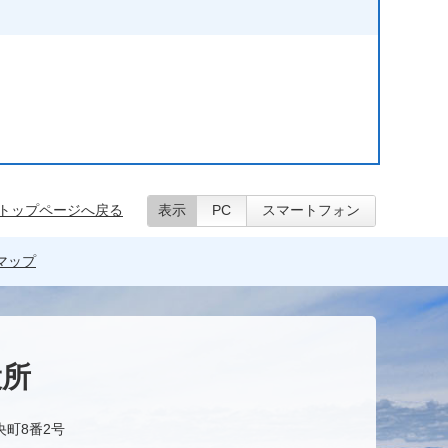
トップページへ戻る
表示
PC
スマートフォン
マップ
役所
央町8番2号