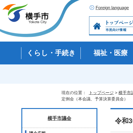
Foreign language
くらし・手続き
福祉・医療
現在の位置：
トップページ
>
横手市
定例会（本会議、予算決算委員会）
横手市議会
令和