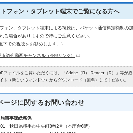
ートフォン・タブレット端末でご覧になる方へ
フォン、タブレット端末による視聴は、パケット通信料定額制の
れる場合がありますので特にご注意ください。
fi環境下での視聴をお勧めします。）
手市議会動画チャンネル
（外部リンク）
DFファイルをご覧いただくには、「Adobe（R） Reader（R）」等
イト（新しいウィンドウ）
からダウンロード（無料）してください。
ページに関する
お問い合わせ
務局議事課総務係
-8601 秋田県横手市中央町8番2号（本庁舎6階）