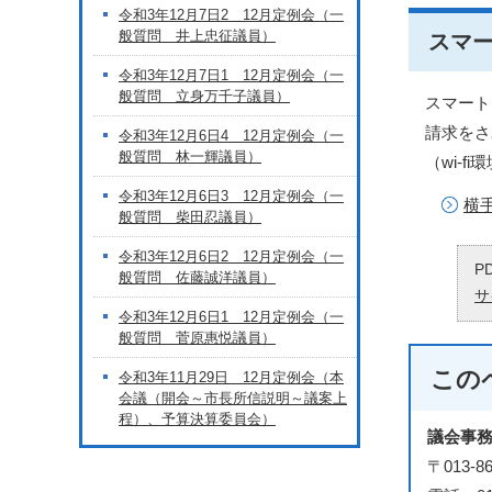
令和3年12月7日2 12月定例会（一
般質問 井上忠征議員）
スマ
令和3年12月7日1 12月定例会（一
般質問 立身万千子議員）
スマート
請求をさ
令和3年12月6日4 12月定例会（一
般質問 林一輝議員）
（wi-
令和3年12月6日3 12月定例会（一
横
般質問 柴田忍議員）
令和3年12月6日2 12月定例会（一
P
般質問 佐藤誠洋議員）
サ
令和3年12月6日1 12月定例会（一
般質問 菅原惠悦議員）
この
令和3年11月29日 12月定例会（本
会議（開会～市長所信説明～議案上
程）、予算決算委員会）
議会事
〒013