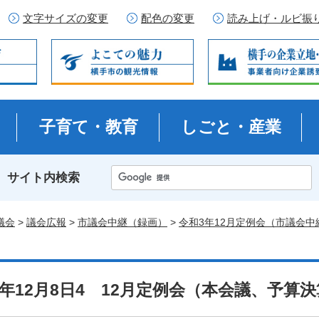
文字サイズの変更
配色の変更
読み上げ・ルビ振
子育て・教育
しごと・産業
サイト内検索
議会
>
議会広報
>
市議会中継（録画）
>
令和3年12月定例会（市議会中
3年12月8日4 12月定例会（本会議、予算