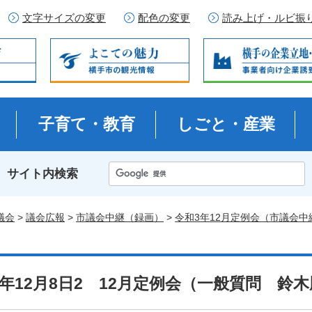
文字サイズの変更
配色の変更
読み上げ・ルビ振
子育て・教育
しごと・産業
サイト内検索
議会
>
議会広報
>
市議会中継（録画）
>
令和3年12月定例会（市議会中
3年12月8日2 12月定例会（一般質問 鈴