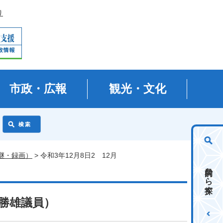
り
市政・広報
観光・文化
継・録画）
> 令和3年12月8日2 12月
目的から探す
木勝雄議員）