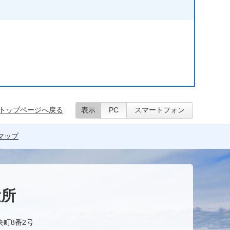
トップページへ戻る
表示
PC
スマートフォン
マップ
役所
央町8番2号