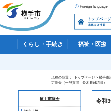
Foreign language
くらし・手続き
福祉・医療
現在の位置：
トップページ
>
横手市
定例会（一般質問 鈴木勝雄議員）
横手市議会
令和