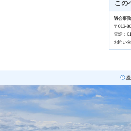
この
議会事
〒013
電話：018
お問い
横