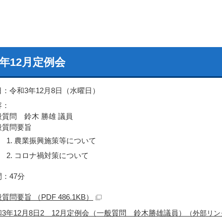
年12月定例会
日：令和3年12月8日（水曜日）
容：
般質問 鈴木 勝雄 議員
般質問要旨
農業振興施策等について
コロナ禍対策について
：47分
質問要旨 （PDF 486.1KB）
和3年12月8日2 12月定例会（一般質問 鈴木勝雄議員）
（外部リン