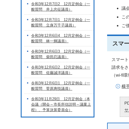
令和3年12月7日2 12月定例会（一
議
般質問 井上忠征議員）
こ
令和3年12月7日1 12月定例会（一
般質問 立身万千子議員）
ご
令和3年12月6日4 12月定例会（一
般質問 林一輝議員）
スマ
令和3年12月6日3 12月定例会（一
般質問 柴田忍議員）
スマート
請求をさ
令和3年12月6日2 12月定例会（一
般質問 佐藤誠洋議員）
（wi-
令和3年12月6日1 12月定例会（一
横
般質問 菅原惠悦議員）
令和3年11月29日 12月定例会（本
P
会議（開会～市長所信説明～議案上
程）、予算決算委員会）
サ