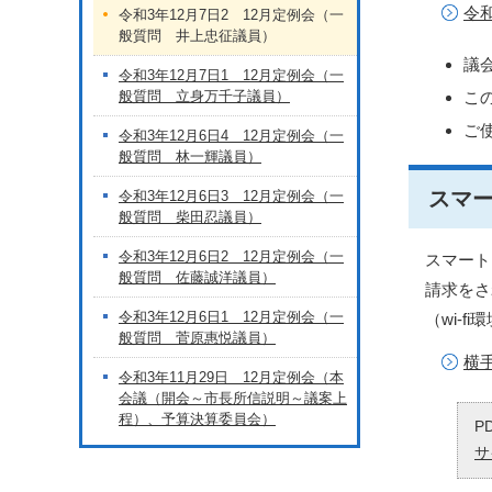
令
令和3年12月7日2 12月定例会（一
般質問 井上忠征議員）
議
令和3年12月7日1 12月定例会（一
般質問 立身万千子議員）
こ
ご
令和3年12月6日4 12月定例会（一
般質問 林一輝議員）
スマ
令和3年12月6日3 12月定例会（一
般質問 柴田忍議員）
令和3年12月6日2 12月定例会（一
スマート
般質問 佐藤誠洋議員）
請求をさ
令和3年12月6日1 12月定例会（一
（wi-
般質問 菅原惠悦議員）
横
令和3年11月29日 12月定例会（本
会議（開会～市長所信説明～議案上
程）、予算決算委員会）
P
サ