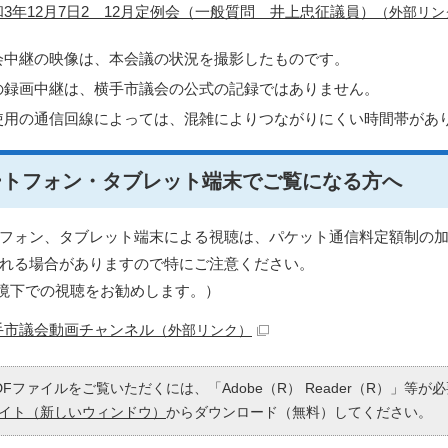
和3年12月7日2 12月定例会（一般質問 井上忠征議員）
（外部リン
会中継の映像は、本会議の状況を撮影したものです。
の録画中継は、横手市議会の公式の記録ではありません。
使用の通信回線によっては、混雑によりつながりにくい時間帯があ
ートフォン・タブレット端末でご覧になる方へ
フォン、タブレット端末による視聴は、パケット通信料定額制の
れる場合がありますので特にご注意ください。
fi環境下での視聴をお勧めします。）
手市議会動画チャンネル
（外部リンク）
DFファイルをご覧いただくには、「Adobe（R） Reader（R）」等
イト（新しいウィンドウ）
からダウンロード（無料）してください。