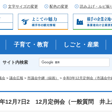
文字サイズの変更
配色の変更
読み上げ・ルビ振
子育て・教育
しごと・産業
サイト内検索
議会
>
議会広報
>
市議会中継（録画）
>
令和3年12月定例会（市議会中
3年12月7日2 12月定例会（一般質問 井