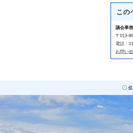
この
議会事
〒013
電話：018
お問い
横