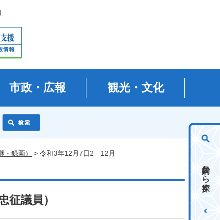
り
市政・広報
観光・文化
継・録画）
> 令和3年12月7日2 12月
目的から探す
上忠征議員）