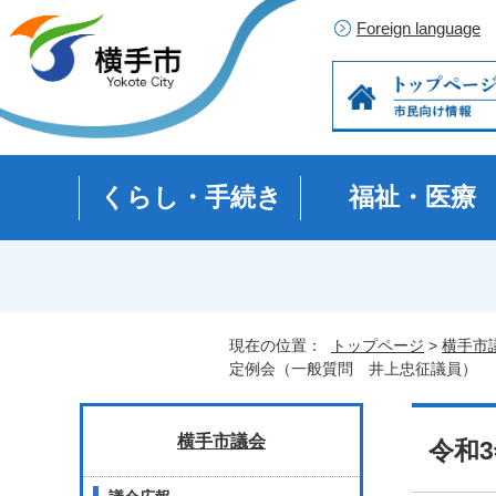
Foreign language
くらし・手続き
福祉・医療
現在の位置：
トップページ
>
横手市
定例会（一般質問 井上忠征議員）
横手市議会
令和