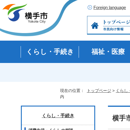
Foreign language
くらし・手続き
福祉・医療
現在の位置：
トップページ
>
くらし
内
くらし・手続き
横手