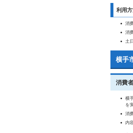
利用方
消
消
土
横手
消費
横
を
消
内