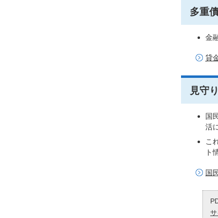
多重
金
貸
見守
国
活
こ
ト
国
P
サ