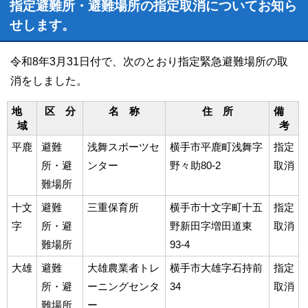
指定避難所・避難場所の指定取消についてお知ら
せします。
令和8年3月31日付で、次のとおり指定緊急避難場所の取
消をしました。
地
区 分
名 称
住 所
備
域
考
平鹿
避難
浅舞スポーツセ
横手市平鹿町浅舞字
指定
所・避
ンター
野々助80-2
取消
難場所
十文
避難
三重保育所
横手市十文字町十五
指定
字
所・避
野新田字増田道東
取消
難場所
93-4
大雄
避難
大雄農業者トレ
横手市大雄字石持前
指定
所・避
ーニングセンタ
34
取消
難場所
ー