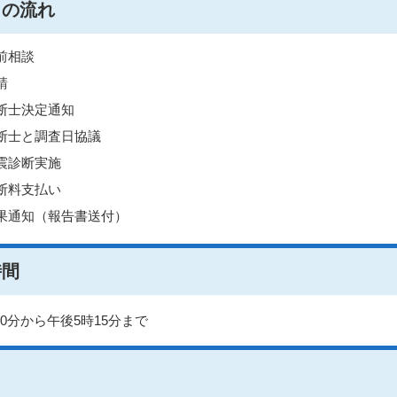
きの流れ
前相談
請
断士決定通知
断士と調査日協議
震診断実施
断料支払い
果通知（報告書送付）
時間
30分から午後5時15分まで