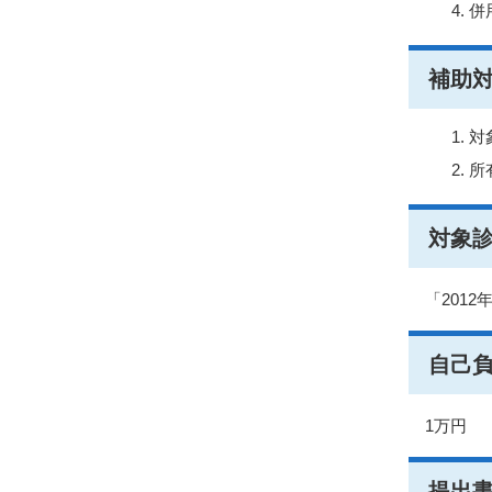
併
補助
対
所
対象
「201
自己
1万円
提出