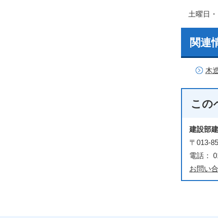
土曜日・
関連
木
この
建設部
〒013
電話： 01
お問い