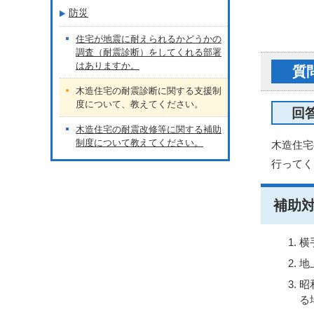
防災
住宅が地震に耐えられるかどうかの
調査（耐震診断）をしてくれる部署
はありますか。
質
木造住宅の耐震診断に関する支援制
度について、教えてください。
回
木造住宅の耐震改修等に関する補助
制度について教えてください。
木造住宅
行ってく
補助
横
地
昭
る