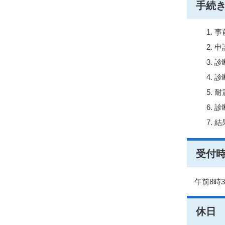
手続
事
申
診
診
耐
診
結
受付
午前8時
休日