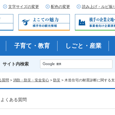
文字サイズの変更
配色の変更
読み上げ・ルビ振
子育て・教育
しごと・産業
サイト内検索
る質問
>
消防・防災・安全安心
>
防災
> 木造住宅の耐震診断に関する
よくある質問