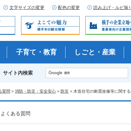
文字サイズの変更
配色の変更
読み上げ・ルビ振
子育て・教育
しごと・産業
サイト内検索
る質問
>
消防・防災・安全安心
>
防災
> 木造住宅の耐震改修等に関す
よくある質問