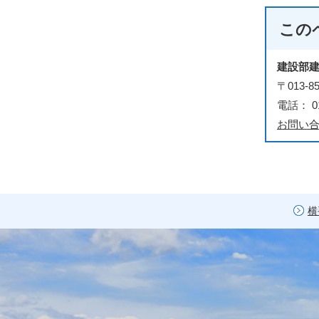
この
建設部
〒013
電話： 01
お問い
横