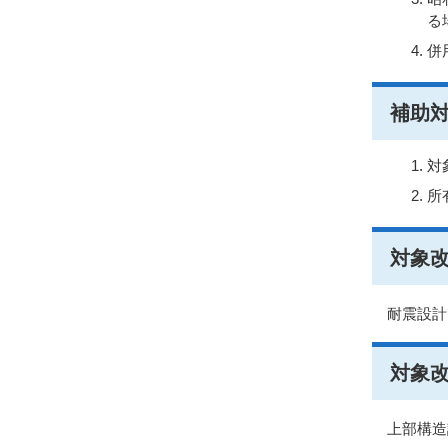
る
併
補助
対
所
対象
耐震設計
対象
上部構造