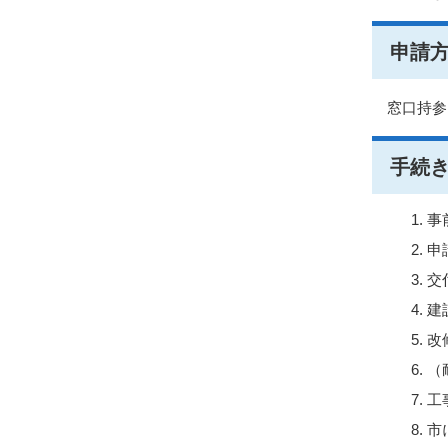
申請
窓口持参
手続
事
申
交
建
改
（
工
市