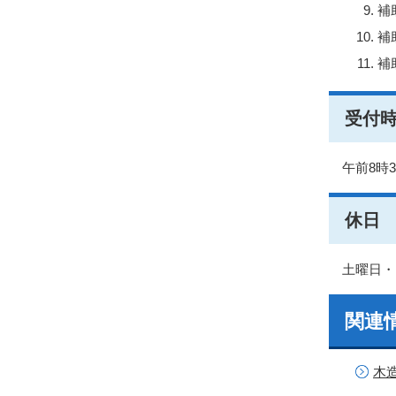
補
補
補
受付
午前8時
休日
土曜日・
関連
木