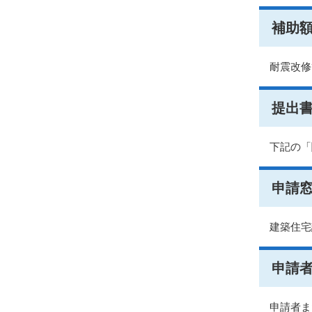
補助
耐震改修
提出
下記の「
申請
建築住宅
申請
申請者ま