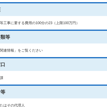
額
等工事に要する費用の100分の23（上限100万円）
書類等
関連情報」をご覧ください
窓口
課
者等
たはその代理人