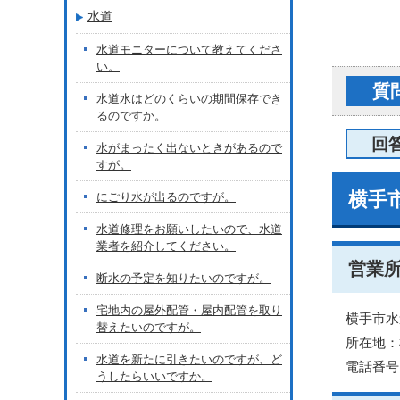
水道
水道モニターについて教えてくださ
い。
質
水道水はどのくらいの期間保存でき
るのですか。
回
水がまったく出ないときがあるので
すが。
横手
にごり水が出るのですが。
水道修理をお願いしたいので、水道
業者を紹介してください。
営業
断水の予定を知りたいのですが。
宅地内の屋外配管・屋内配管を取り
横手市水
替えたいのですが。
所在地：
水道を新たに引きたいのですが、ど
電話番号：0
うしたらいいですか。