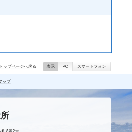
トップページへ戻る
表示
PC
スマートフォン
マップ
役所
央町8番2号