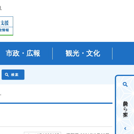
り
市政・広報
観光・文化
。
目的から探す