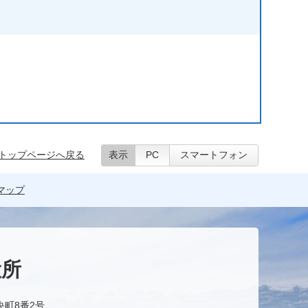
トップページへ戻る
表示
PC
スマートフォン
マップ
役所
央町8番2号