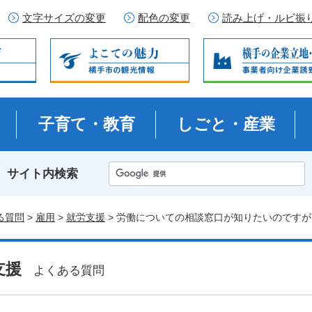
文字サイズの変更
配色の変更
読み上げ・ルビ振
子育て・教育
しごと・産業
サイト内検索
る質問
>
雇用
>
就労支援
> 労働についての相談窓口が知りたいのですが
支援
よくある質問