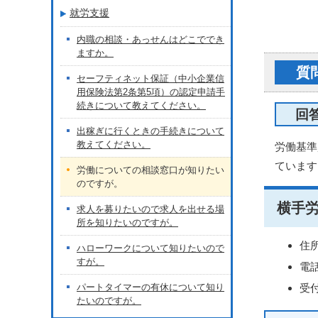
就労支援
内職の相談・あっせんはどこででき
ますか。
質
セーフティネット保証（中小企業信
用保険法第2条第5項）の認定申請手
続きについて教えてください。
回
出稼ぎに行くときの手続きについて
教えてください。
労働基準
ています
労働についての相談窓口が知りたい
のですが。
横手
求人を募りたいので求人を出せる場
所を知りたいのですが。
住所
ハローワークについて知りたいので
すが。
電話
パートタイマーの有休について知り
受
たいのですが。