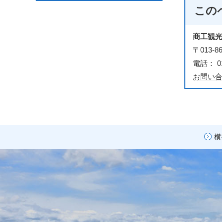
この
商工観
〒013
電話： 01
お問い
横