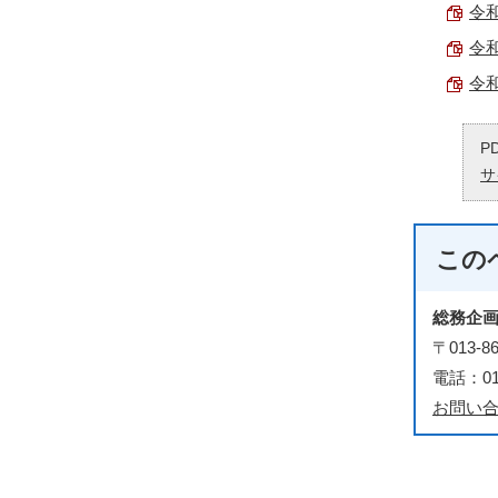
令和
令和
令和
P
サ
この
総務企
〒013
電話：018
お問い