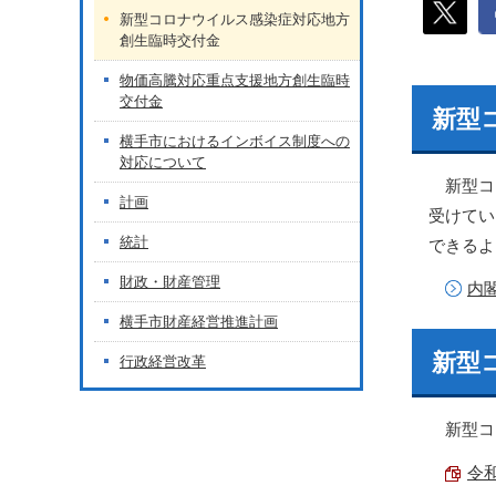
新型コロナウイルス感染症対応地方
創生臨時交付金
物価高騰対応重点支援地方創生臨時
交付金
新型
横手市におけるインボイス制度への
対応について
新型コ
計画
受けてい
統計
できるよ
財政・財産管理
内
横手市財産経営推進計画
新型
行政経営改革
新型コ
令和