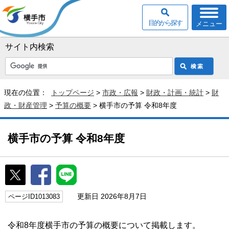
目的から探す
メニュー
サイト内検索
現在の位置：
トップページ
>
市政・広報
>
財政・計画・統計
>
財
政・財産管理
>
予算の概要
> 横手市の予算 令和8年度
横手市の予算 令和8年度
更新日 2026年8月7日
ページID1013083
令和8年度横手市の予算の概要について掲載します。