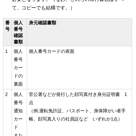
て、コピーでも結構です。）
番
個人
身元確認書類
号
番号
確認
書類
1
個人
個人番号カードの表面
番号
カー
ドの
裏面
2
個人
官公署などが発行した顔写真付き身分証明書 1
番号
点
通知
（例.運転免許証、パスポート、身体障がい者手
カー
帳、顔写真入りの社員証など いずれか1点）
ド
また